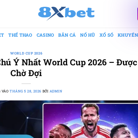
ET
THỂ THAO
CASINO
BẮN CÁ
NỔ HŨ
XỔ SỐ
KHUYẾN
WORLD CUP 2026
hú Ý Nhất World Cup 2026 – Được
Chờ Đợi
 VÀO
THÁNG 5 28, 2026
BỞI
ADMIN