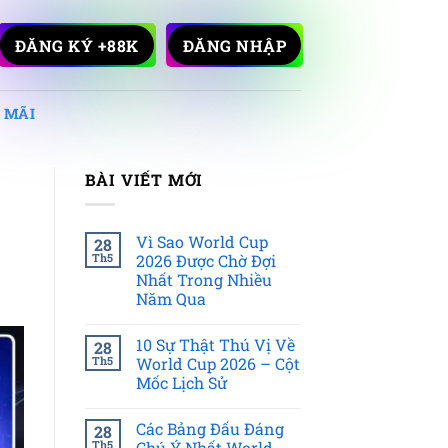
ĐĂNG KÝ +88K
ĐĂNG NHẬP
 MÃI
BÀI VIẾT MỚI
Vì Sao World Cup
28
Th5
2026 Được Chờ Đợi
Nhất Trong Nhiều
Năm Qua
10 Sự Thật Thú Vị Về
28
Th5
World Cup 2026 – Cột
Mốc Lịch Sử
Các Bảng Đấu Đáng
28
Th5
Chú Ý Nhất World