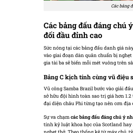
Các bảng 
Các bảng đấu đáng chú ý
đối đầu đỉnh cao
Sức nóng tại các bảng đấu danh giá này
vào giai đoạn dàn quân chuẩn bị nghẹt t
gia tài ba sẽ biến mỗi mét vuông trên sâ
Bảng C kịch tính cùng vũ điệu
Vũ công Samba Brazil bước vào giải đấu
sở hữu đội hình toàn sao trị giá hơn 1.2
đại diện châu Phi từng tạo nên cơn địa 
Sự va chạm
các bảng đấu đáng chú ý n
tính kỷ luật khoa học của Scotland hay 
nghẹt thở. Theo thống kê từ máy chủ, tỷ