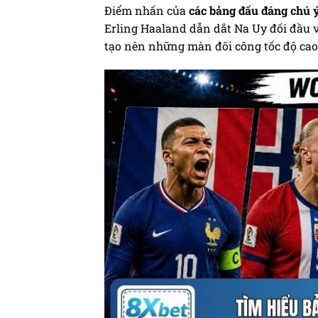
Điểm nhấn của
các bảng đấu đáng chú 
Erling Haaland dẫn dắt Na Uy đối đầu v
tạo nên những màn đôi công tốc độ cao 