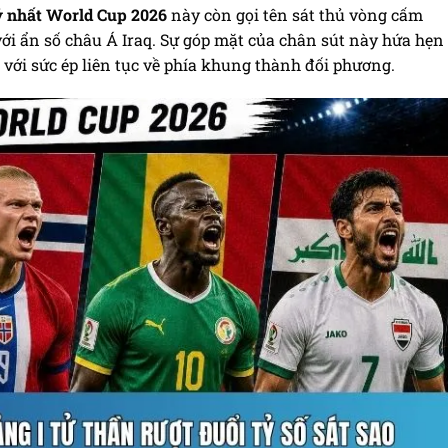
ý nhất World Cup 2026
này còn gọi tên sát thủ vòng cấm
ới ẩn số châu Á Iraq. Sự góp mặt của chân sút này hứa hẹn
với sức ép liên tục về phía khung thành đối phương.