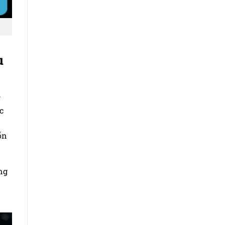
u
g
c
ốn
ng