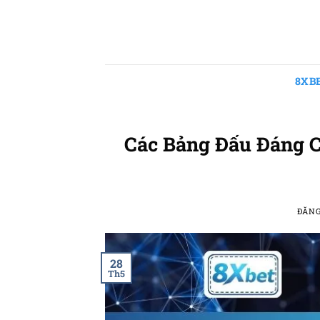
Bỏ
qua
nội
dung
8XB
Các Bảng Đấu Đáng C
ĐĂNG
28
Th5